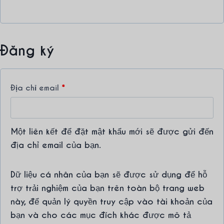
ộ
c
Đăng ký
B
Địa chỉ email
*
ắ
t
Một liên kết để đặt mật khẩu mới sẽ được gửi đến
b
địa chỉ email của bạn.
u
Dữ liệu cá nhân của bạn sẽ được sử dụng để hỗ
ộ
trợ trải nghiệm của bạn trên toàn bộ trang web
c
này, để quản lý quyền truy cập vào tài khoản của
bạn và cho các mục đích khác được mô tả