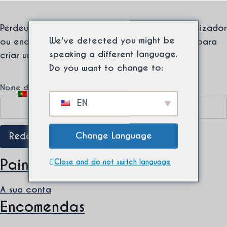
Saltar
A minha conta
Envio internacional gratuito a partir de uma compra
para
mínima. ⚡
Perdeu a sua senha? Indique o seu nome de utilizador
o
We've detected you might be
ou endereço de email. Receberá uma ligação para
conteúdo
speaking a different language.
criar uma nova senha via email.
Do you want to change to:
O
Nome de utilizador ou email
*
Alternar
0
EN
menu
b
infantil
r
Change Language
Redefinir senha
i
g
Painel de controlo
Close and do not switch language
a
A sua conta
t
Encomendas
ó