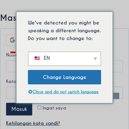
Loncat
Akun Saya
Gratis ongkos kirim internasional dari pembelian
ke
minimum. ⚡
Masuk
konten
We've detected you might be
speaking a different language.
Do you want to change to:
Sign in with Google
Beralih
0
W
Nama pengguna atau alamat email
*
EN
menu
anak
a
j
Change Language
W
Kata sandi
*
i
a
Close and do not switch language
b
j
Ingat saya
Masuk
i
b
Kehilangan kata sandi?