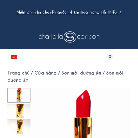
Bỏ
qua
Miễn phí vận chuyển quốc tế khi mua hàng tối thiểu. ⚡
nội
dung
Chuyển
0
đổi
menu
Trang chủ
/
Cửa hàng
/
Son môi dưỡng ẩm
/
Son môi
con
dưỡng ẩm