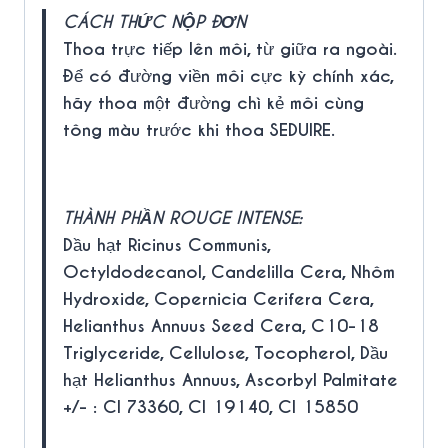
CÁCH THỨC NỘP ĐƠN
Thoa trực tiếp lên môi, từ giữa ra ngoài.
Để có đường viền môi cực kỳ chính xác,
hãy thoa một đường chì kẻ môi cùng
tông màu trước khi thoa SEDUIRE.
THÀNH PHẦN ROUGE INTENSE:
Dầu hạt Ricinus Communis,
Octyldodecanol, Candelilla Cera, Nhôm
Hydroxide, Copernicia Cerifera Cera,
Helianthus Annuus Seed Cera, C10-18
Triglyceride, Cellulose, Tocopherol, Dầu
hạt Helianthus Annuus, Ascorbyl Palmitate
+/- : CI 73360, CI 19140, CI 15850