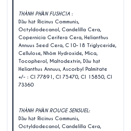
THÀNH PHẦN FUSHCIA
:
Dầu hạt Ricinus Communis,
Octyldodecanol, Candelilla Cera,
Copernicia Cerifera Cera, Helianthus
Annuus Seed Cera, C10-18 Triglyceride,
Cellulose, Nhôm Hydroxide, Mica,
Tocopherol, Maltodextrin, Dầu hạt
Helianthus Annuus, Ascorbyl Palmitate
+/- : CI 77891, CI 75470, CI 15850, CI
73360
THÀNH PHẦN ROUGE SENSUEL:
Dầu hạt Ricinus Communis,
Octyldodecanol, Candelilla Cera,