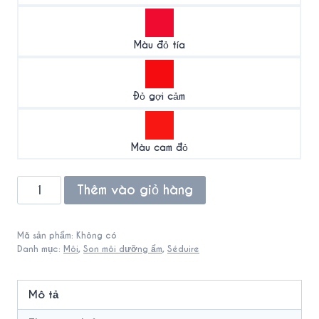
Màu đỏ tía
Đỏ gợi cảm
Màu cam đỏ
Moisturizer
Thêm vào giỏ hàng
Lipstick
số
Mã sản phẩm:
Không có
lượng
Danh mục:
Môi
,
Son môi dưỡng ẩm
,
Séduire
Mô tả