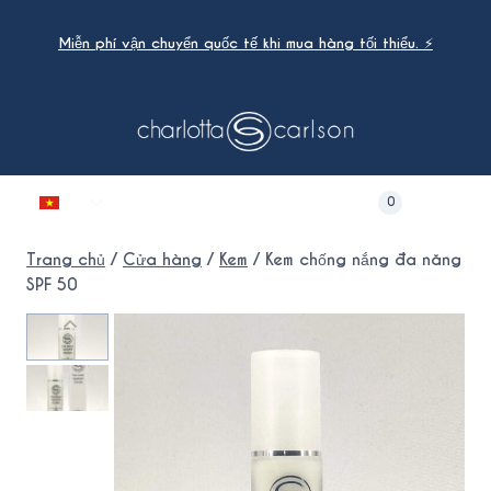
Bỏ
qua
Miễn phí vận chuyển quốc tế khi mua hàng tối thiểu. ⚡
nội
dung
Chuyển
0
đổi
menu
Trang chủ
/
Cửa hàng
/
Kem
/
Kem chống nắng đa năng
con
SPF 50