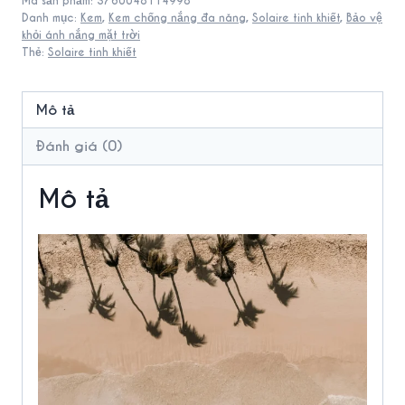
Mã sản phẩm:
3760048114998
Block
Danh mục:
Kem
,
Kem chống nắng đa năng
,
Solaire tinh khiết
,
Bảo vệ
SPF
khỏi ánh nắng mặt trời
Thẻ:
Solaire tinh khiết
50
số
lượng
Mô tả
Đánh giá (0)
Mô tả