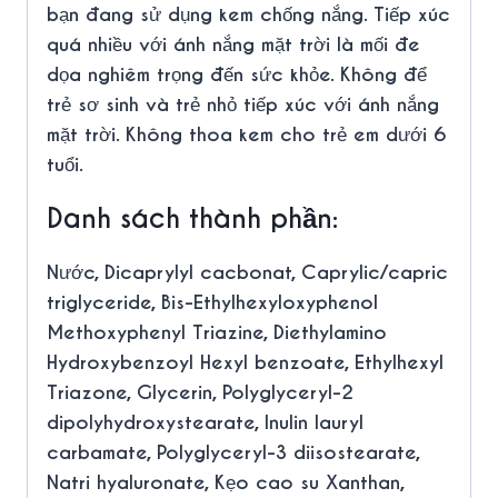
bạn đang sử dụng kem chống nắng. Tiếp xúc
quá nhiều với ánh nắng mặt trời là mối đe
dọa nghiêm trọng đến sức khỏe. Không để
trẻ sơ sinh và trẻ nhỏ tiếp xúc với ánh nắng
mặt trời. Không thoa kem cho trẻ em dưới 6
tuổi.
Danh sách thành phần:
Nước, Dicaprylyl cacbonat, Caprylic/capric
triglyceride, Bis-Ethylhexyloxyphenol
Methoxyphenyl Triazine, Diethylamino
Hydroxybenzoyl Hexyl benzoate, Ethylhexyl
Triazone, Glycerin, Polyglyceryl-2
dipolyhydroxystearate, Inulin lauryl
carbamate, Polyglyceryl-3 diisostearate,
Natri hyaluronate, Kẹo cao su Xanthan,