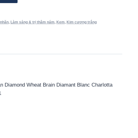
 nhăn
,
Làm sáng & trị thâm nám
,
Kem
,
Kim cương trắng