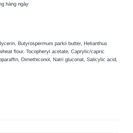
ụng hàng ngày
lycerin, Butyrospermum parkii butter, Helianthus
heat flour, Tocopheryl acetate, Caprylic/capric
raffin, Dimethiconol, Natri gluconat, Salicylic acid,