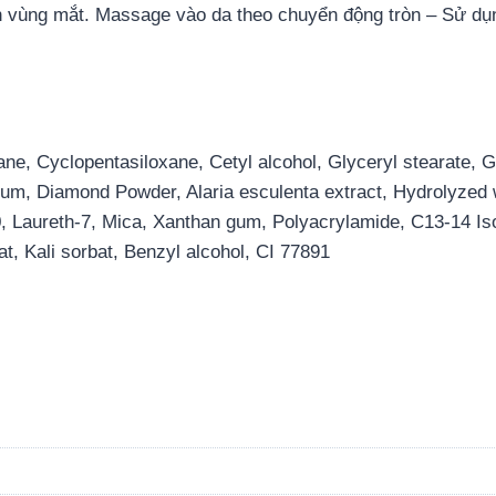
ánh vùng mắt. Massage vào da theo chuyển động tròn – Sử d
ne, Cyclopentasiloxane, Cetyl alcohol, Glyceryl stearate, G
rfum, Diamond Powder, Alaria esculenta extract, Hydrolyzed w
, Laureth-7, Mica, Xanthan gum, Polyacrylamide, C13-14 Isopa
at, Kali sorbat, Benzyl alcohol, CI 77891