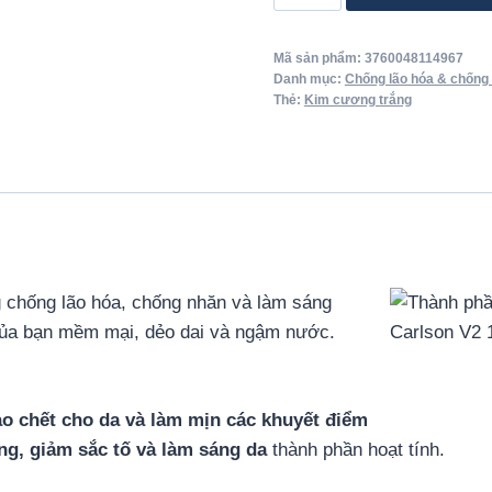
&
Anti-
Mã sản phẩm:
3760048114967
aging
Danh mục:
Chống lão hóa & chống
Cream
Thẻ:
Kim cương trắng
số
lượng
 chống lão hóa, chống nhăn và làm sáng
 của bạn mềm mại, dẻo dai và ngậm nước.
ào chết cho da và làm mịn các khuyết điểm
ng, giảm sắc tố và làm sáng da
thành phần hoạt tính.