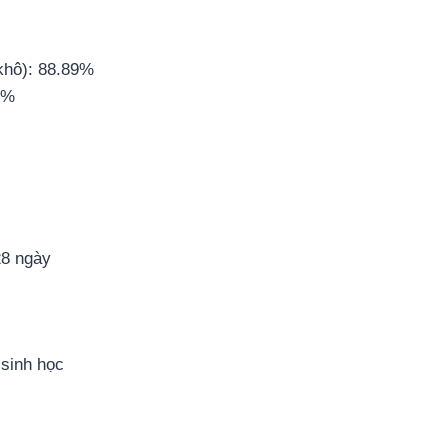
khô): 88.89%
9%
28 ngày
 sinh học