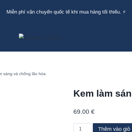
Miễn phí vận chuyển quốc tế khi mua hàng tối thiểu. ⚡
m sáng và chống lão hóa
Kem làm sán
69.00
€
Brightening
Thêm vào giỏ