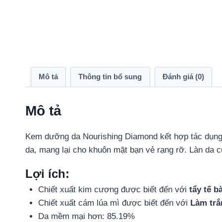
Mô tả
Thông tin bổ sung
Đánh giá (0)
Mô tả
Kem dưỡng da Nourishing Diamond kết hợp tác dụng
da, mang lại cho khuôn mặt bạn vẻ rạng rỡ. Làn da
Lợi ích:
Chiết xuất kim cương được biết đến với
tẩy tế b
Chiết xuất cám lúa mì được biết đến với
Làm trắ
Da mềm mại hơn: 85.19%