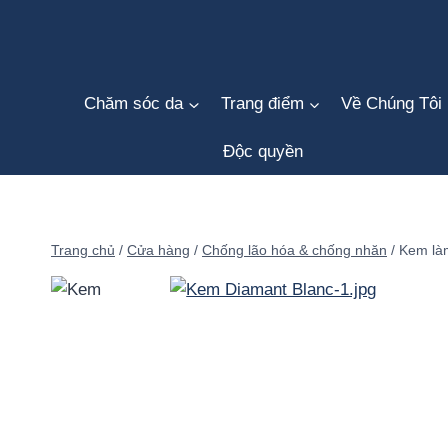
Bỏ
qua
nội
dung
Chăm sóc da
Trang điểm
Về Chúng Tôi
Độc quyền
Trang chủ
/
Cửa hàng
/
Chống lão hóa & chống nhăn
/
Kem là