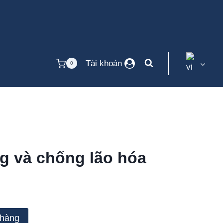
Anti-
aging
Cream
số
lượng
Tài khoản
0
g và chống lão hóa
 hàng