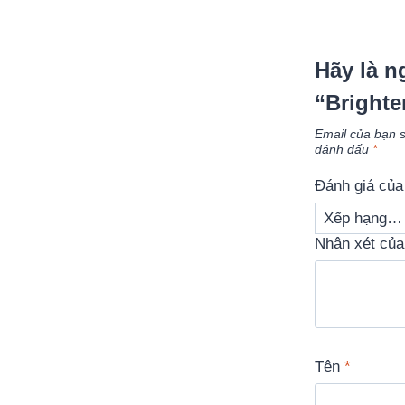
Hãy là n
“Brighte
Email của bạn s
đánh dấu
*
Đánh giá củ
Nhận xét củ
Tên
*