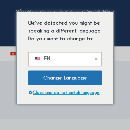
Bỏ
qua
Miễn phí vận chuyển quốc tế khi mua hàng tối thiểu. ⚡
nội
We've detected you might be
dung
speaking a different language.
Do you want to change to:
Chuyển
0
EN
đổi
menu
con
Change Language
Độc quyền
Close and do not switch language