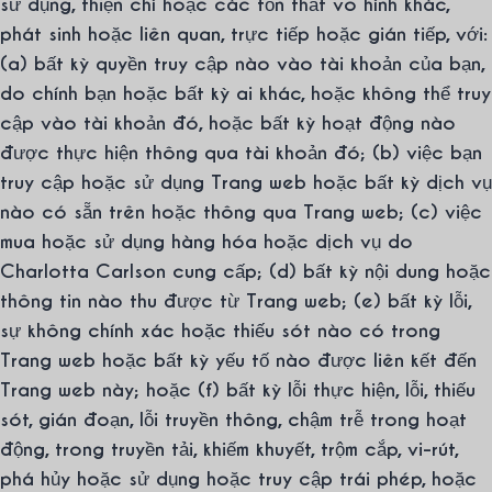
sử dụng, thiện chí hoặc các tổn thất vô hình khác,
phát sinh hoặc liên quan, trực tiếp hoặc gián tiếp, với:
(a) bất kỳ quyền truy cập nào vào tài khoản của bạn,
do chính bạn hoặc bất kỳ ai khác, hoặc không thể truy
cập vào tài khoản đó, hoặc bất kỳ hoạt động nào
được thực hiện thông qua tài khoản đó; (b) việc bạn
truy cập hoặc sử dụng Trang web hoặc bất kỳ dịch vụ
nào có sẵn trên hoặc thông qua Trang web; (c) việc
mua hoặc sử dụng hàng hóa hoặc dịch vụ do
Charlotta Carlson cung cấp; (d) bất kỳ nội dung hoặc
thông tin nào thu được từ Trang web; (e) bất kỳ lỗi,
sự không chính xác hoặc thiếu sót nào có trong
Trang web hoặc bất kỳ yếu tố nào được liên kết đến
Trang web này; hoặc (f) bất kỳ lỗi thực hiện, lỗi, thiếu
sót, gián đoạn, lỗi truyền thông, chậm trễ trong hoạt
động, trong truyền tải, khiếm khuyết, trộm cắp, vi-rút,
phá hủy hoặc sử dụng hoặc truy cập trái phép, hoặc