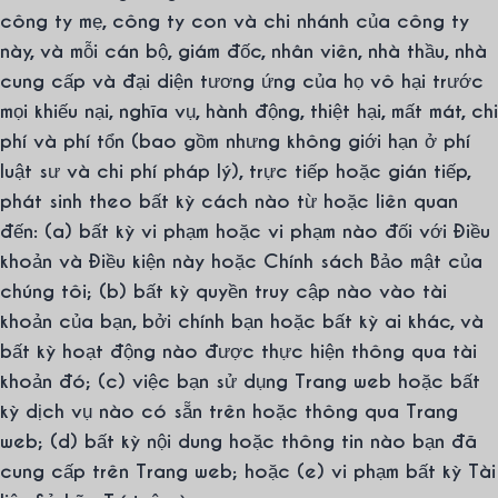
công ty mẹ, công ty con và chi nhánh của công ty
này, và mỗi cán bộ, giám đốc, nhân viên, nhà thầu, nhà
cung cấp và đại diện tương ứng của họ vô hại trước
mọi khiếu nại, nghĩa vụ, hành động, thiệt hại, mất mát, chi
phí và phí tổn (bao gồm nhưng không giới hạn ở phí
luật sư và chi phí pháp lý), trực tiếp hoặc gián tiếp,
phát sinh theo bất kỳ cách nào từ hoặc liên quan
đến: (a) bất kỳ vi phạm hoặc vi phạm nào đối với Điều
khoản và Điều kiện này hoặc Chính sách Bảo mật của
chúng tôi; (b) bất kỳ quyền truy cập nào vào tài
khoản của bạn, bởi chính bạn hoặc bất kỳ ai khác, và
bất kỳ hoạt động nào được thực hiện thông qua tài
khoản đó; (c) việc bạn sử dụng Trang web hoặc bất
kỳ dịch vụ nào có sẵn trên hoặc thông qua Trang
web; (d) bất kỳ nội dung hoặc thông tin nào bạn đã
cung cấp trên Trang web; hoặc (e) vi phạm bất kỳ Tài