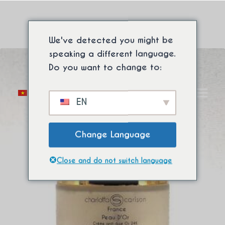
Bỏ
Chống lão hóa & chống
qua
Miễn phí vận chuyển quốc tế khi mua hàng tối thiểu. ⚡
nhăn
nội
We've detected you might be
dung
speaking a different language.
Do you want to change to:
Chuyển
0
EN
đổi
menu
con
Change Language
Close and do not switch language