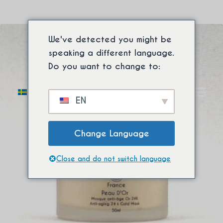
Hoppa
Masker
till
Fri internationell frakt från minsta köp. ⚡
innehåll
We've detected you might be
speaking a different language.
Do you want to change to:
Växla
0
EN
mellan
barnmenyer
Change Language
Close and do not switch language