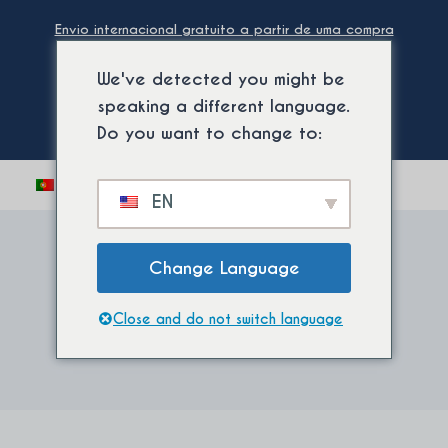
Saltar
Envio internacional gratuito a partir de uma compra
para
mínima. ⚡
o
We've detected you might be
conteúdo
speaking a different language.
Do you want to change to:
Alternar
0
EN
menu
infantil
Change Language
Exclusividades
Close and do not switch language