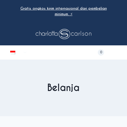
Loncat
Gratis ongkos kirim internasional dari pembelian
ke
minimum. ⚡
konten
Beralih
0
menu
anak
Belanja