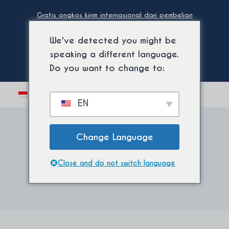
Loncat
Gratis ongkos kirim internasional dari pembelian
ke
minimum. ⚡
konten
We've detected you might be
speaking a different language.
Do you want to change to:
Beralih
0
EN
menu
anak
Change Language
Tabir Surya Multi-
Close and do not switch language
Perlindungan