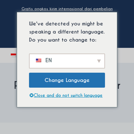
Loncat
Gratis ongkos kirim internasional dari pembelian
ke
minimum. ⚡
konten
We've detected you might be
speaking a different language.
Do you want to change to:
Beralih
0
EN
menu
anak
Change Language
Perlindungan dari sinar
Close and do not switch language
matahari