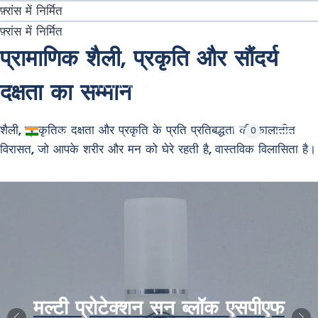
सामग्री
फ़्रांस में निर्मित
पर
न्यूनतम खरीद से मुफ़्त अंतर्राष्ट्रीय शिपिंग। ⚡
फ़्रांस में निर्मित
जाएं
प्रामाणिक शैली, प्रकृति और सौंदर्य
दक्षता का सम्मान
चाइल्ड
शैली, प्राकृतिक दक्षता और प्रकृति के प्रति प्रतिबद्धता की कालातीत
0
मेनू
विरासत, जो आपके शरीर और मन को घेरे रहती है, वास्तविक विलासिता है।
टॉगल
करें
मल्टी प्रोटेक्शन सन ब्लॉक एसपीएफ