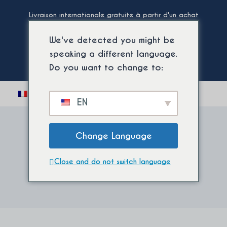
Aller
Livraison internationale gratuite à partir d'un achat
au
minimum. ⚡
contenu
We've detected you might be
speaking a different language.
Do you want to change to:
Ouvrir/fermer
0
EN
le
menu
enfant
Change Language
Crèmes
Close and do not switch language