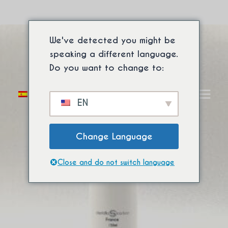
Saltar
Pure Solaire
Envío internacional gratuito a partir de compra
al
mínima. ⚡
Contenido
We've detected you might be
speaking a different language.
Do you want to change to:
Alternar
0
EN
menú
infantil
Change Language
Close and do not switch language