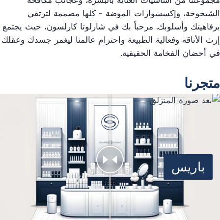
مجموعتنا من أساسيات العناية بالبشرة، وعجائب مكافحة
الشيخوخة، وإكسسوارات الموضة - كلها مصممة لترتقي
برفاهيتك وأسلوبك. مرحباً بك في شارلوتا كارلسون، حيث يجتمع
إرث الأناقة وفعالية الطبيعة واحترام عالمنا ليغمر جسدك وعقلك
في أحضان الفخامة الحقيقية.
03
متجرنا
باريس
سنغافورة