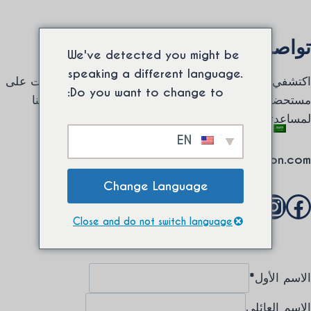
خطي
اتصل بنا
لى
شحن دولي مجاني من الحد الأدنى للشراء. ⚡
تواصل معنا
لمحتوى
We've detected you might be
speaking a different language.
اكتشفي الأناقة في شارلوتا كارلسون. للأسئلة أو التعليقات على
Do you want to change to:
مستحضرات التجميل الطبيعية لدينا، تواصلي معنا. نحن هنا
لمساعدتك في رحلة جمالك.
تبديل
0
EN
القائمة
الفرعية
charlotta@charlottacarlson.com
Change Language
يسبوك
انستقرام
لينكد إن
Close and do not switch language
أرسل لنا رسالتك وسأعاود الاتصال بك في أقرب وقت ممكن.
الاسم الأول
*
الاسم العائلي